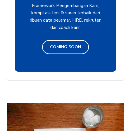
Framework Pengembangan Karir,
kompilasi tips & saran terbaik dari
ribuan data pelamar, HRD, rekruter,
dan coach karir.
COMING SOON