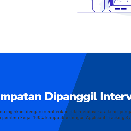
mpatan Dipanggil Inte
mu inginkan, dengan memberikan rekomendasi kata kunci penga
n pemberi kerja. 100% kompatible dengan Applicant Tracking S