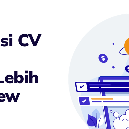
Layanan
Info Lowongan
Blog
About Us
Conta
si CV
Lebih
iew