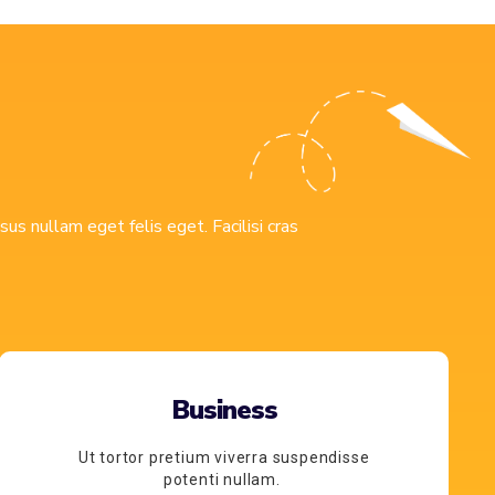
s nullam eget felis eget. Facilisi cras
Business
Ut tortor pretium viverra suspendisse
potenti nullam.