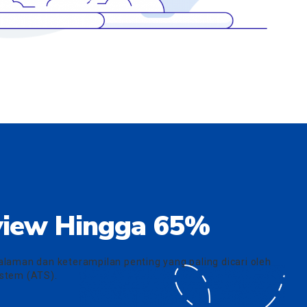
rview Hingga 65%
laman dan keterampilan penting yang paling dicari oleh
ystem (ATS).