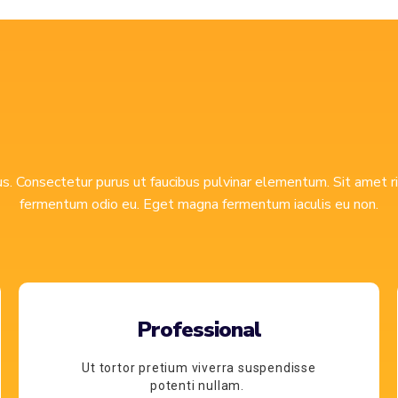
 Consectetur purus ut faucibus pulvinar elementum. Sit amet risu
fermentum odio eu. Eget magna fermentum iaculis eu non.
Professional
Ut tortor pretium viverra suspendisse
potenti nullam.