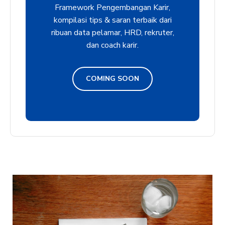
Framework Pengembangan Karir,
kompilasi tips & saran terbaik dari
ribuan data pelamar, HRD, rekruter,
dan coach karir.
COMING SOON