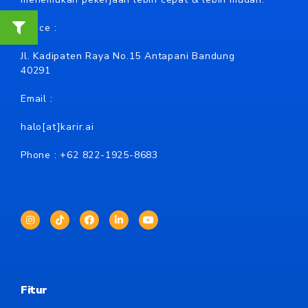
Office :
Jl. Kadipaten Raya No.15 Antapani Bandung
40291
Email :
halo[at]karir.ai
Phone : +62
822-1925-8683
Fitur