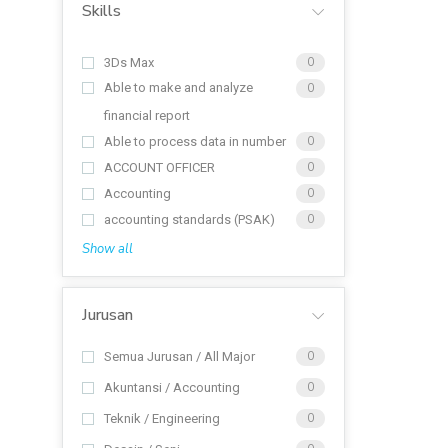
Skills
3Ds Max
0
Able to make and analyze
0
financial report
Able to process data in number
0
ACCOUNT OFFICER
0
Accounting
0
accounting standards (PSAK)
0
Show all
Jurusan
Semua Jurusan / All Major
0
Akuntansi / Accounting
0
Teknik / Engineering
0