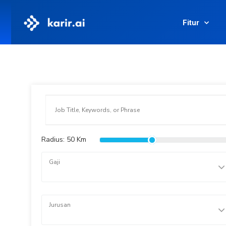
Fitur
Radius:
50
Km