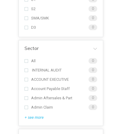
S2
0
SMA/SMK
0
D3
0
Sector
All
0
INTERNAL AUDIT
0
ACCOUNT EXECUTIVE
0
Account Payable Staff
0
Admin Aftersales & Part
0
Admin Claim
0
+ see more