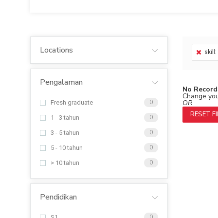
Locations
skill
Pengalaman
No Record
Change your
OR
Fresh graduate
0
RESET F
1 - 3 tahun
0
3 - 5 tahun
0
5 - 10 tahun
0
> 10 tahun
0
Pendidikan
S1
0