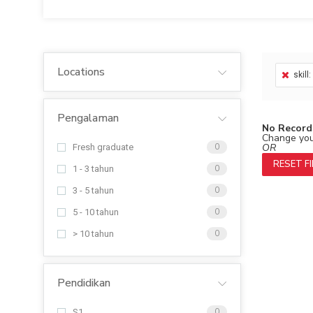
Locations
skill
Pengalaman
No Record
Change your
OR
Fresh graduate
0
RESET F
1 - 3 tahun
0
3 - 5 tahun
0
5 - 10 tahun
0
> 10 tahun
0
Pendidikan
S1
0