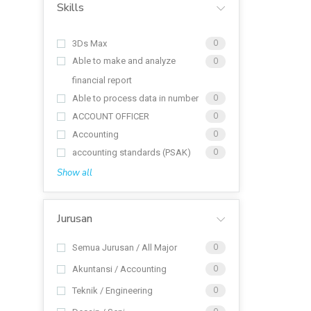
Skills
3Ds Max
0
Able to make and analyze
0
financial report
Able to process data in number
0
ACCOUNT OFFICER
0
Accounting
0
accounting standards (PSAK)
0
Show all
Jurusan
Semua Jurusan / All Major
0
Akuntansi / Accounting
0
Teknik / Engineering
0