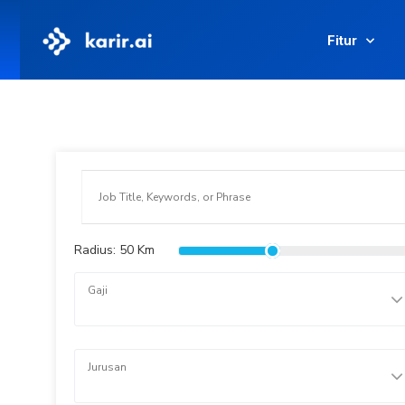
Fitur
Radius:
50
Km