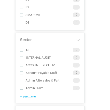
S2
0
SMA/SMK
0
D3
0
Sector
All
0
INTERNAL AUDIT
0
ACCOUNT EXECUTIVE
0
Account Payable Staff
0
Admin Aftersales & Part
0
Admin Claim
0
+ see more