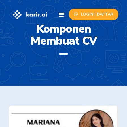
LOGIN | DAFTAR
Info Lowongan
Contact Us
Komponen
Membuat CV