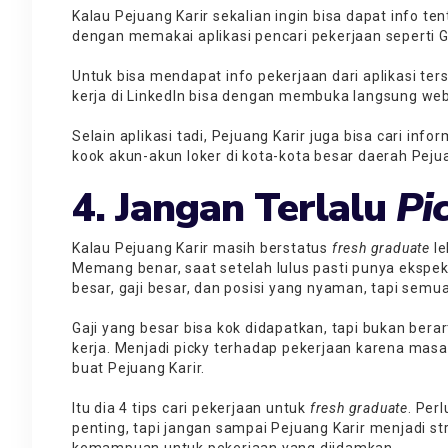
Kalau Pejuang Karir sekalian ingin bisa dapat info te
dengan memakai aplikasi pencari pekerjaan seperti Gl
Untuk bisa mendapat info pekerjaan dari aplikasi te
kerja di LinkedIn
bisa dengan membuka langsung websi
Selain aplikasi tadi, Pejuang Karir juga bisa cari inf
kook akun-akun loker di kota-kota besar daerah Pejua
4. Jangan Terlalu
Pi
Kalau Pejuang Karir masih berstatus
fresh graduate
le
Memang benar, saat setelah lulus pasti punya ekspekt
besar, gaji besar, dan posisi yang nyaman, tapi sem
Gaji yang besar bisa kok didapatkan, tapi bukan bera
kerja. Menjadi picky terhadap pekerjaan karena masal
buat Pejuang Karir.
Itu dia 4 tips cari pekerjaan untuk
fresh graduate
. Per
penting, tapi jangan sampai Pejuang Karir menjadi st