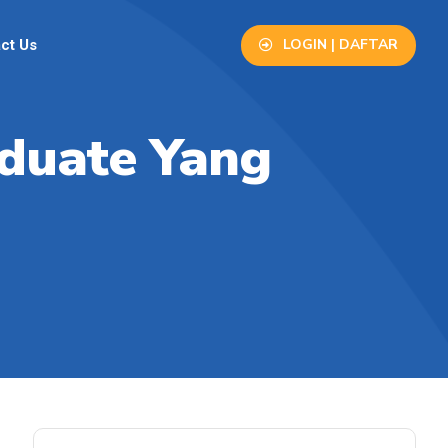
LOGIN | DAFTAR
ct Us
aduate Yang