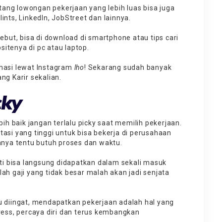
ntang lowongan pekerjaan yang lebih luas bisa juga
ints, LinkedIn, JobStreet dan lainnya.
rsebut, bisa di download di smartphone atau
tips cari
tenya di pc atau laptop.
ormasi lewat Instagram
lho
! Sekarang sudah banyak
ng Karir sekalian.
cky
bih baik jangan terlalu picky saat memilih pekerjaan.
asi yang tinggi untuk bisa bekerja di perusahaan
uanya tentu butuh proses dan waktu.
rti bisa langsung didapatkan dalam sekali masuk
ah gaji yang tidak besar malah akan jadi senjata
lu diingat, mendapatkan pekerjaan adalah hal yang
ress, percaya diri dan terus kembangkan