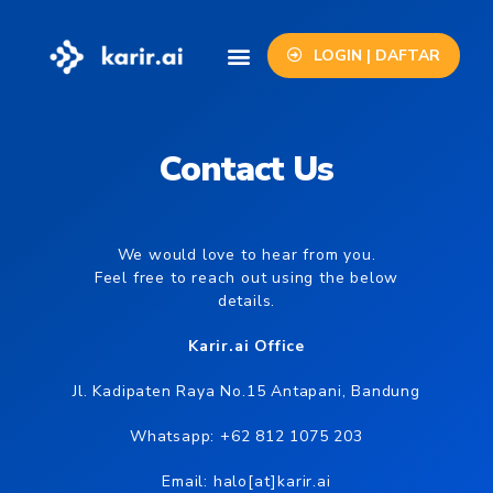
LOGIN | DAFTAR
Info Lowongan
Contact Us
Contact Us
We would love to hear from you.
Feel free to reach out using the below
details.
Karir.ai Office
Jl. Kadipaten Raya No.15 Antapani, Bandung
Whatsapp: +62 812 1075 203
Email: halo[at]karir.ai