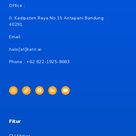
Office :
Jl. Kadipaten Raya No.15 Antapani Bandung
40291
Email :
halo[at]karir.ai
Phone : +62
822-1925-8683
Fitur