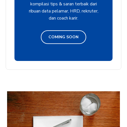
kompilasi tips & saran terbaik dari
ribuan data pelamar, HRD, rekruter,
dan coach karir.
COMING SOON