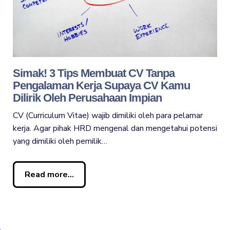
Simak! 3 Tips Membuat CV Tanpa
Pengalaman Kerja Supaya CV Kamu
Dilirik Oleh Perusahaan Impian
CV (Curriculum Vitae) wajib dimiliki oleh para pelamar
kerja. Agar pihak HRD mengenal dan mengetahui potensi
yang dimiliki oleh pemilik…
Read more...