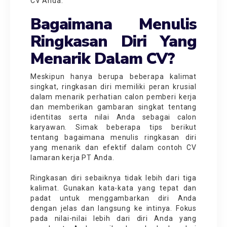
CV Anda.
Bagaimana Menulis
Ringkasan Diri Yang
Menarik Dalam CV?
Meskipun hanya berupa beberapa kalimat
singkat, ringkasan diri memiliki peran krusial
dalam menarik perhatian calon pemberi kerja
dan memberikan gambaran singkat tentang
identitas serta nilai Anda sebagai calon
karyawan. Simak beberapa tips berikut
tentang bagaimana menulis ringkasan diri
yang menarik dan efektif dalam
contoh CV
lamaran kerja PT
Anda.
Ringkasan diri sebaiknya tidak lebih dari tiga
kalimat. Gunakan kata-kata yang tepat dan
padat untuk menggambarkan diri Anda
dengan jelas dan langsung ke intinya. Fokus
pada nilai-nilai lebih dari diri Anda yang