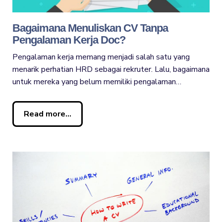
Bagaimana Menuliskan CV Tanpa
Pengalaman Kerja Doc?
Pengalaman kerja memang menjadi salah satu yang
menarik perhatian HRD sebagai rekruter. Lalu, bagaimana
untuk mereka yang belum memiliki pengalaman…
Read more...