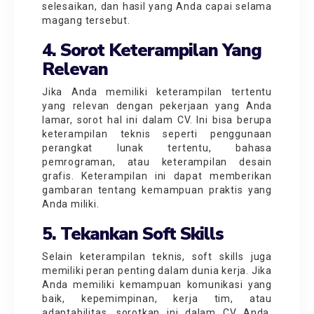
selesaikan, dan hasil yang Anda capai selama
magang tersebut.
4. Sorot Keterampilan Yang
Relevan
Jika Anda memiliki keterampilan tertentu
yang relevan dengan pekerjaan yang Anda
lamar, sorot hal ini dalam CV. Ini bisa berupa
keterampilan teknis seperti penggunaan
perangkat lunak tertentu, bahasa
pemrograman, atau keterampilan desain
grafis. Keterampilan ini dapat memberikan
gambaran tentang kemampuan praktis yang
Anda miliki.
5. Tekankan Soft Skills
Selain keterampilan teknis, soft skills juga
memiliki peran penting dalam dunia kerja. Jika
Anda memiliki kemampuan komunikasi yang
baik, kepemimpinan, kerja tim, atau
adaptabilitas, sorotkan ini dalam CV Anda.