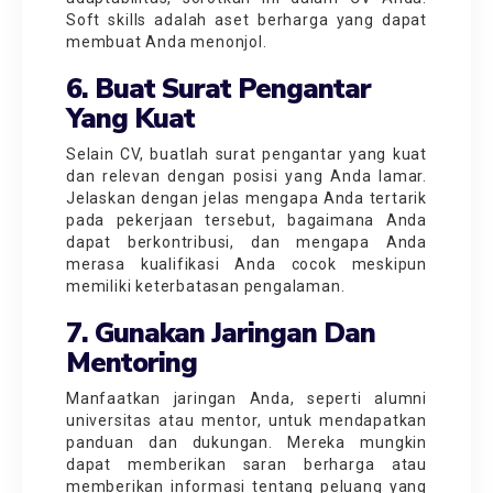
Soft skills adalah aset berharga yang dapat
membuat Anda menonjol.
6. Buat Surat Pengantar
Yang Kuat
Selain CV, buatlah surat pengantar yang kuat
dan relevan dengan posisi yang Anda lamar.
Jelaskan dengan jelas mengapa Anda tertarik
pada pekerjaan tersebut, bagaimana Anda
dapat berkontribusi, dan mengapa Anda
merasa kualifikasi Anda cocok meskipun
memiliki keterbatasan pengalaman.
7. Gunakan Jaringan Dan
Mentoring
Manfaatkan jaringan Anda, seperti alumni
universitas atau mentor, untuk mendapatkan
panduan dan dukungan. Mereka mungkin
dapat memberikan saran berharga atau
memberikan informasi tentang peluang yang