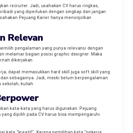
kan recruiter. Jadi, usahakan CV harus ringkas,
pribadi yang diperlukan dengan singkap dan jangan
, usahakan Pejuang Karier hanya menonjolkan
n Relevan
emilih pengalaman yang punya relevansi dengan
ngin melamar bagian posisi graphic designer. Maka
rnah dikerjakan.
a, dapat memasukkan hard skill juga soft skill yang
h, dan sebagainya. Jadi, meski belum berpengalaman
sekolah, kuliah.
 Berpower
kan kata-kata yang harus digunakan. Pejuang
a yang dipilih pada CV harus bisa mempengaruhi
ai kata “kreatif”. Karena pemilihan kata “pekerja