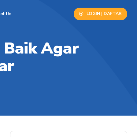
LOGIN | DAFTAR
ct Us
 Baik Agar
ar