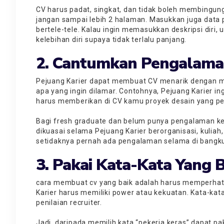
CV harus padat, singkat, dan tidak boleh membingung
jangan sampai lebih 2 halaman. Masukkan juga data 
bertele-tele. Kalau ingin memasukkan deskripsi diri
kelebihan diri supaya tidak terlalu panjang.
2. Cantumkan Pengalama
Pejuang Karier dapat membuat CV menarik dengan m
apa yang ingin dilamar. Contohnya, Pejuang Karier i
harus memberikan di CV kamu proyek desain yang pe
Bagi fresh graduate dan belum punya pengalaman kerj
dikuasai selama Pejuang Karier berorganisasi, kulia
setidaknya pernah ada pengalaman selama di bangku 
3. Pakai Kata-Kata Yang
cara membuat cv yang baik adalah harus memperhati
Karier harus memiliki power atau kekuatan. Kata-kat
penilaian recruiter.
Jadi, daripada memilih kata “pekerja keras” dapat pak