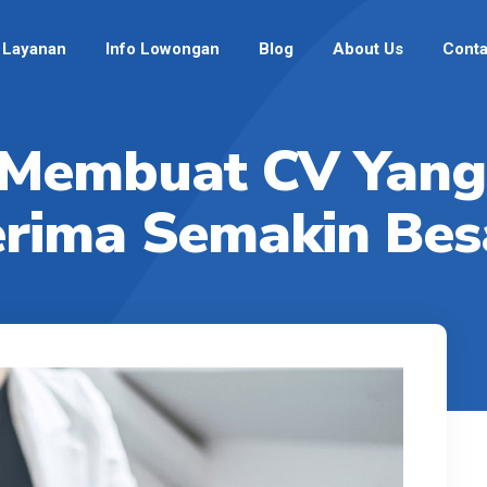
Layanan
Info Lowongan
Blog
About Us
Conta
 Membuat CV Yang
rima Semakin Bes