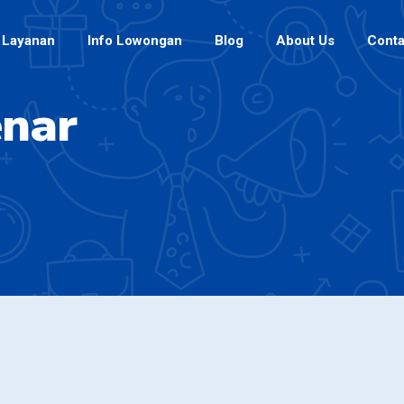
Layanan
Info Lowongan
Blog
About Us
Conta
enar