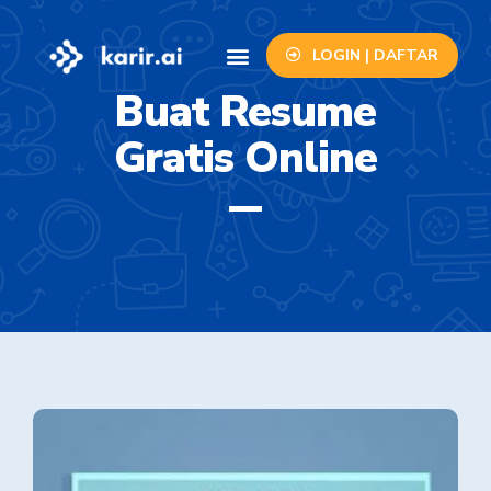
LOGIN | DAFTAR
Info Lowongan
Contact Us
Buat Resume
Gratis Online