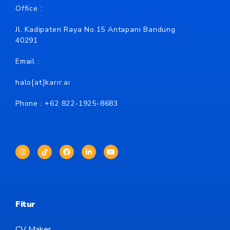
Office :
Jl. Kadipaten Raya No.15 Antapani Bandung
40291
Email :
halo[at]karir.ai
Phone : +62
822-1925-8683
Fitur
CV Maker