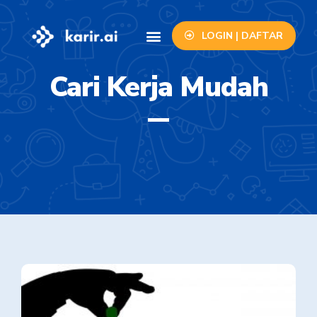
LOGIN | DAFTAR
Info Lowongan
Contact Us
Cari Kerja Mudah