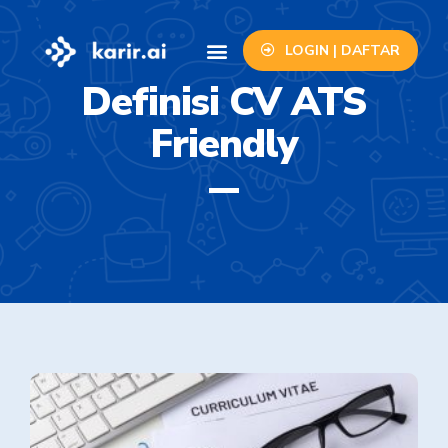
LOGIN | DAFTAR
Info Lowongan
Contact Us
Definisi CV ATS
Friendly