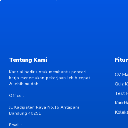
Tentang Kami
Fitur
Karir.ai hadir untuk membantu pencari
CV Ma
kerja menemukan pekerjaan lebih cepat
Quiz Ka
& lebih mudah.
Test P
Office :
KarirH
Jl. Kadipaten Raya No.15 Antapani
Koleks
Bandung 40291
Email :