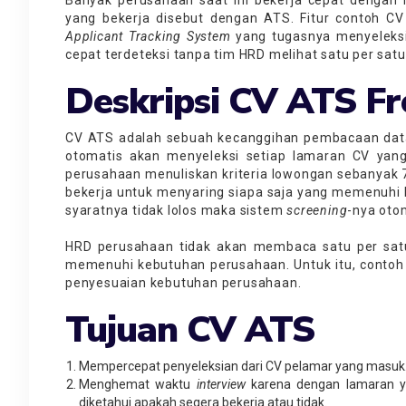
yang bekerja disebut dengan ATS. Fitur contoh C
Applicant Tracking System
yang tugasnya menyeleks
cepat terdeteksi tanpa tim HRD melihat satu per sat
Deskripsi CV ATS Fr
CV ATS adalah sebuah kecanggihan pembacaan data d
otomatis akan menyeleksi setiap lamaran CV yang 
perusahaan menuliskan kriteria lowongan sebanyak 
bekerja untuk menyaring siapa saja yang memenuhi k
syaratnya tidak lolos maka sistem
screening
-nya oto
HRD perusahaan tidak akan membaca satu per sat
memenuhi kebutuhan perusahaan. Untuk itu, conto
penyesuaian kebutuhan perusahaan.
Tujuan CV ATS
Mempercepat penyeleksian dari CV pelamar yang masuk
Menghemat waktu
interview
karena dengan lamaran y
diketahui apakah segera bekerja atau tidak.