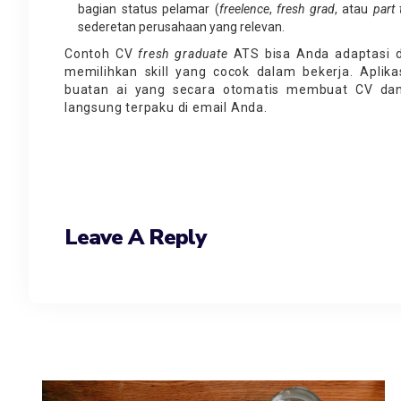
bagian status pelamar (
freelence
,
fres
h
gr
a
d
, atau
part 
sederetan perusahaan yang relevan.
Contoh CV
fresh graduate
ATS bisa Anda adaptasi d
memilihkan skill yang cocok dalam bekerja. Aplika
buatan ai yang secara otomatis membuat CV dan 
langsung terpaku di email Anda.
Leave A Reply