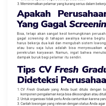
Meminimalkan pelamar yang kurang serius dalam bekerj
Apakah Perusahaa
Yang Gagal
Screeni
Bisa, tetapi akan sangat kecil kemungkinan perusa
gagal
screening
di tahapan awalnya karena begit
harus bekerja dua kali dan mengubah sistem lowonga
atau baru saja lulus adalah bisa menyesuaikan 
perekrutan karyawan. Namun, ingat bahwa menuli
dampak buruk bagi pelamar itu sendiri.
Tips CV
Fres
H Grad
Dideteksi Perusaha
CV
Fresh Graduate
yang Anda buat ditulis dengan ba
komponen pengalaman kerja bisa dikosongkan atau dituli
Untuk organisasi tidak perlu Anda cantumkan karena yang
Carilah lowongan yang relevan dengan status Anda agar leb