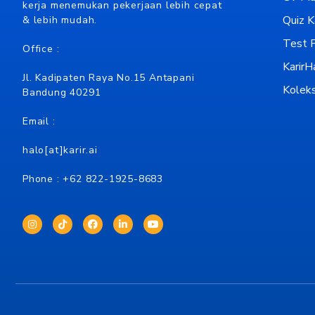
kerja menemukan pekerjaan lebih cepat
Quiz Ka
& lebih mudah.
Test P
Office :
KarirH
Jl. Kadipaten Raya No.15 Antapani
Koleks
Bandung 40291
Email :
halo[at]karir.ai
Phone : +62
822-1925-8683