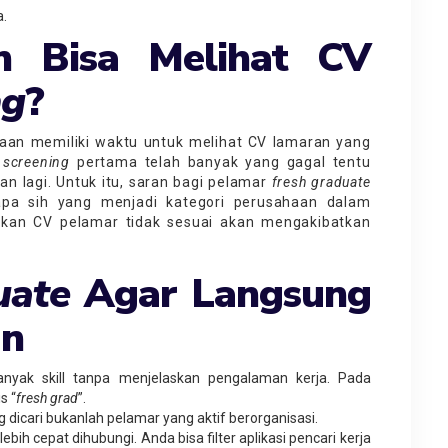
a.
n Bisa Melihat CV
ng
?
haan memiliki waktu untuk melihat CV lamaran yang
u
screening
pertama telah banyak yang gagal tentu
n lagi. Untuk itu, saran bagi pelamar
fresh
graduate
apa sih yang menjadi kategori perusahaan dalam
skan CV pelamar tidak sesuai akan mengakibatkan
uate
Agar Langsung
an
nyak skill tanpa menjelaskan pengalaman kerja. Pada
s “
fres
h
gr
a
d
”.
 dicari bukanlah pelamar yang aktif berorganisasi.
ih cepat dihubungi. Anda bisa filter aplikasi pencari kerja