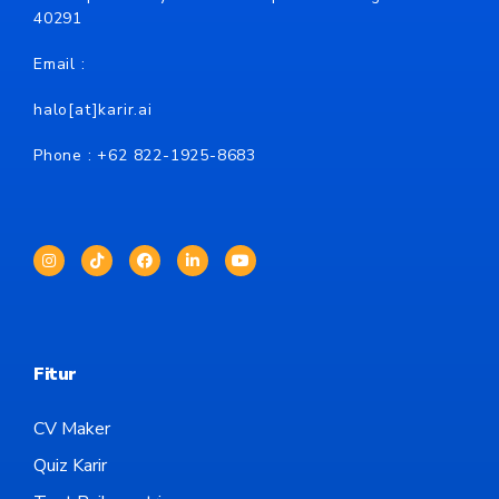
40291
Email :
halo[at]karir.ai
Phone : +62
822-1925-8683
Fitur
CV Maker
Quiz Karir