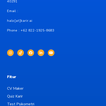
40291
Email :
halo[at]karir.ai
Phone : +62
822-1925-8683
Fitur
CV Maker
Quiz Karir
Test Psikometri