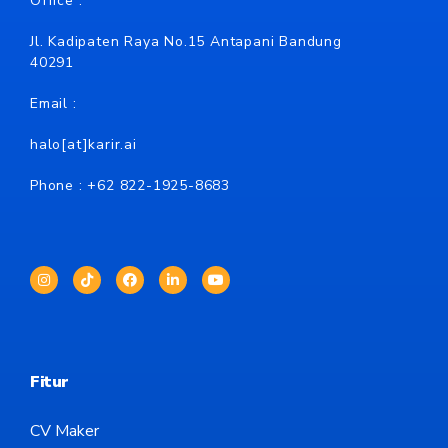
Office :
Jl. Kadipaten Raya No.15 Antapani Bandung
40291
Email :
halo[at]karir.ai
Phone : +62
822-1925-8683
Fitur
CV Maker